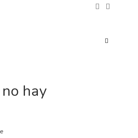
search
: no hay
te