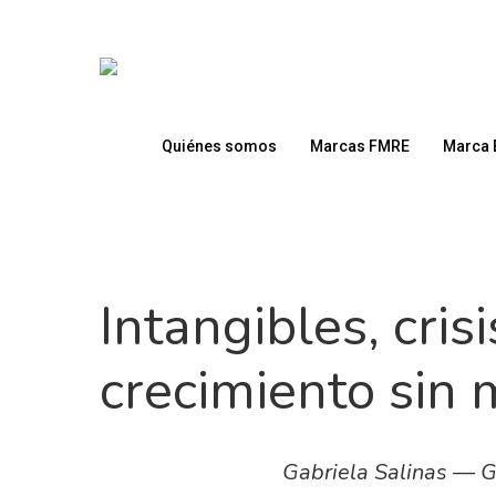
Skip
to
main
content
Quiénes somos
Marcas FMRE
Marca 
Intangibles, cris
crecimiento sin 
Gabriela Salinas — G