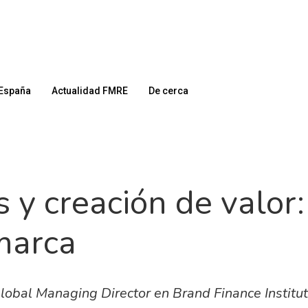
España
Actualidad FMRE
De cerca
is y creación de valor
marca
lobal Managing Director en Brand Finance Institu