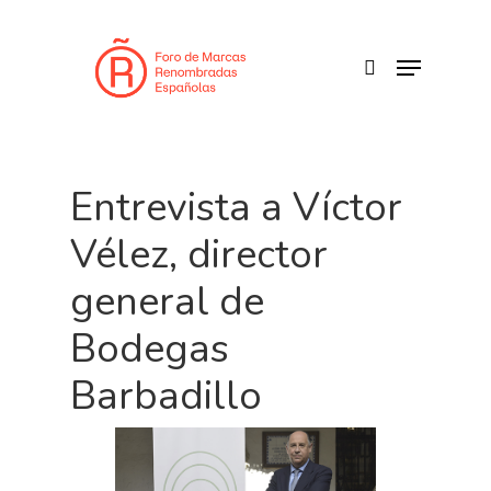
Skip
to
search
Menu
main
content
Entrevista a Víctor
Vélez, director
general de
Bodegas
Barbadillo