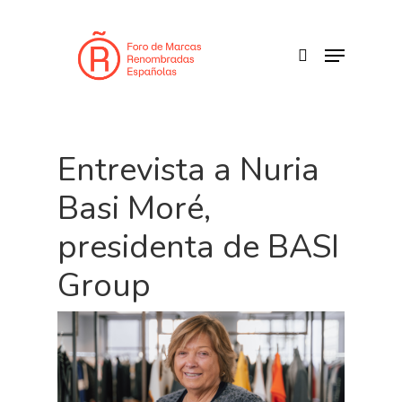
Skip
to
search
Menu
main
content
Entrevista a Nuria
Basi Moré,
presidenta de BASI
Group