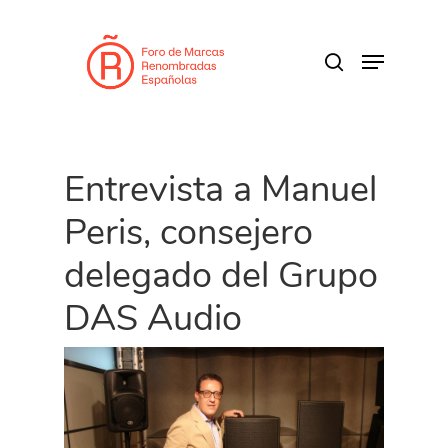
Skip
to
search
Menu
main
content
Entrevista a Manuel
Peris, consejero
delegado del Grupo
DAS Audio