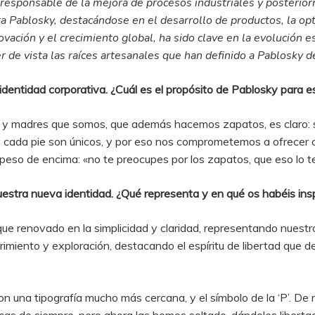
esponsable de la mejora de procesos industriales y posterior
 Pablosky, destacándose en el desarrollo de productos, la opti
ación y el crecimiento global, ha sido clave en la evolución e
 de vista las raíces artesanales que han definido a Pablosky de
entidad corporativa. ¿Cuál es el propósito de Pablosky para 
 y madres que somos, que además hacemos zapatos, es claro: se
 y cada pie son únicos, y por eso nos comprometemos a ofrecer 
eso de encima: «no te preocupes por los zapatos, que eso lo te
uestra nueva identidad. ¿Qué representa y en qué os habéis ins
ue renovado en la simplicidad y claridad, representando nuestro
rimiento y exploración, destacando el espíritu de libertad que 
n una tipografía mucho más cercana, y el símbolo de la ‘P’. De 