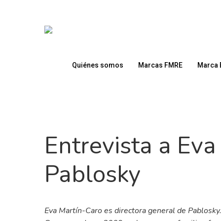
Skip
to
main
content
Quiénes somos
Marcas FMRE
Marca 
Entrevista a Eva
Pablosky
Presione enter para buscar o ESC para cerrar
Eva Martín-Caro es directora general de Pablosky.