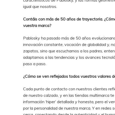
característicos de Pablosky, y las formas geométri
igual que nosotros.
Contáis con más de 50 años de trayectoria. ¿Cómo
vuestra marca?
Pablosky ha pasado más de 50 años evolucionando s
innovación constante, vocación de globalidad y, 
zapatos, sino que escuchamos a los padres, enten
adaptamos a las tendencias y los avances tecnológi
paso a paso​​.
¿Cómo se ven reflejados todos vuestros valores de
Cada punto de contacto con nuestros clientes refl
de nuestro calzado, y en las tiendas multimarca te
información ‘hiper’ detallada y honesta, pero el v
por la personalidad de nuestra marca. Y en redes 
cerca, conectando desde la autenticidad y el humo