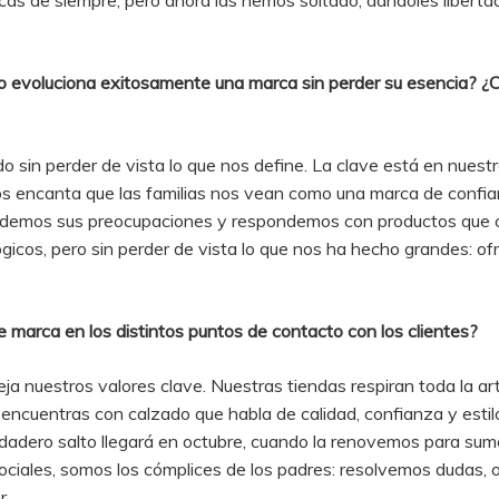
cas de siempre, pero ahora las hemos soltado, dándoles liberta
 evoluciona exitosamente una marca sin perder su esencia? ¿Cu
in perder de vista lo que nos define. La clave está en nuestros
nos encanta que las familias nos vean como una marca de conf
demos sus preocupaciones y respondemos con productos que com
cos, pero sin perder de vista lo que nos ha hecho grandes: ofre
 marca en los distintos puntos de contacto con los clientes?
eja nuestros valores clave. Nuestras tiendas respiran toda la 
 encuentras con calzado que habla de calidad, confianza y estil
erdadero salto llegará en octubre, cuando la renovemos para sume
sociales, somos los cómplices de los padres: resolvemos dudas
r.