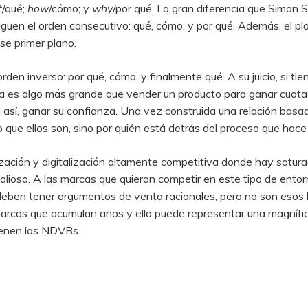
t
/qué;
how
/cómo; y
why
/por qué. La gran diferencia que Simon Si
siguen el orden consecutivo: qué, cómo, y por qué. Además, el pl
se primer plano.
 orden inverso: por qué, cómo, y finalmente qué. A su juicio, si ti
presa es algo más grande que vender un producto para ganar cuot
y, así, ganar su confianza. Una vez construida una relación basa
lo que ellos son, sino por quién está detrás del proceso que hac
zación y digitalización altamente competitiva donde hay satura
lioso. A las marcas que quieran competir en este tipo de ento
eben tener argumentos de venta racionales, pero no son esos l
rcas que acumulan años y ello puede representar una magnífica
tienen las NDVBs.