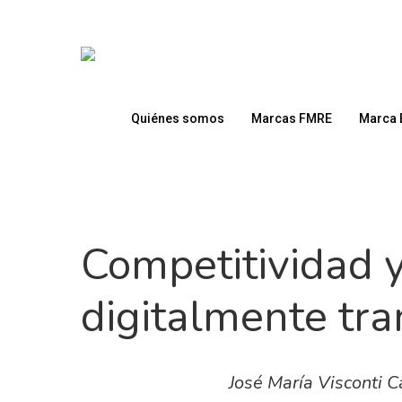
Skip
to
main
content
Quiénes somos
Marcas FMRE
Marca 
Competitividad 
digitalmente tr
Presione enter para buscar o ESC para cerrar
José María Visconti 