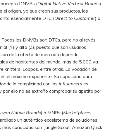
l concepto DNVBs (
Digital Native Vertical Brands
)
el origen, ya que crean sus productos, los
 tanto esencialmente DTC (
Direct to Customer
) o
s. Todas las DNVBs son DTCs, pero no al revés.
nial (Y) y alfa (Z), puesto que son usuarios
pción de la oferta de mercado depende
ales de habitantes del mundo, más de 5.000 ya
knitters, Loopas, entre otras. La vocación de
ein es el máximo exponente. Su capacidad para
 donde la complicidad con los
influencers
es
 y por ello no es extraño comprobar su apetito por
zon Native Brands
) o MNBs (
Marketplaces
rrollado un auténtico ecosistema de soluciones
es más conocidas son: Jungle Scout, Amazon Quick