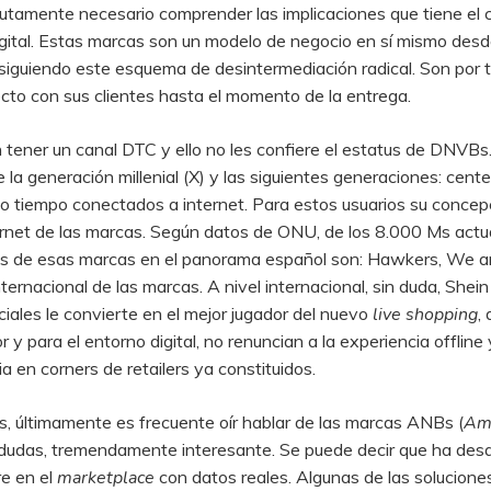
olutamente necesario comprender las implicaciones que tiene e
ital. Estas marcas son un modelo de negocio en sí mismo desde 
 siguiendo este esquema de desintermediación radical. Son por
ecto con sus clientes hasta el momento de la entrega.
 tener un canal DTC y ello no les confiere el estatus de DNVB
 la generación millenial (X) y las siguientes generaciones: cente
o tiempo conectados a internet. Para estos usuarios su conce
rnet de las marcas. Según datos de ONU, de los 8.000 Ms actu
 de esas marcas en el panorama español son: Hawkers, We are 
internacional de las marcas. A nivel internacional, sin duda, Sh
ciales le convierte en el mejor jugador del nuevo
live shopping
,
y para el entorno digital, no renuncian a la experiencia offline
a en corners de retailers ya constituidos.
as, últimamente es frecuente oír hablar de las marcas ANBs (
Ama
a dudas, tremendamente interesante. Se puede decir que ha desa
re en el
marketplace
con datos reales. Algunas de las solucion