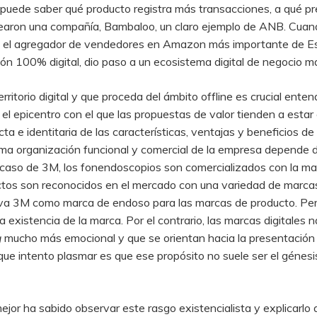
ede saber qué producto registra más transacciones, a qué prec
earon una compañía, Bambaloo, un claro ejemplo de ANB. Cuando
e es el agregador de vendedores en Amazon más importante de 
ón 100% digital, dio paso a un ecosistema digital de negocio m
rritorio digital y que proceda del ámbito offline es crucial ent
n el epicentro con el que las propuestas de valor tienden a esta
a e identitaria de las características, ventajas y beneficios d
a organización funcional y comercial de la empresa depende de
el caso de 3M, los fonendoscopios son comercializados con la m
os son reconocidos en el mercado con una variedad de marcas 
va 3M como marca de endoso para las marcas de producto. Pero 
a existencia de la marca. Por el contrario, las marcas digitales 
g
mucho más emocional y que se orientan hacia la presentación d
ue intento plasmar es que ese propósito no suele ser el génesis
or ha sabido observar este rasgo existencialista y explicarlo a 