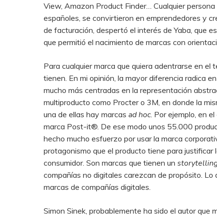
View, Amazon Product Finder… Cualquier persona pu
españoles, se convirtieron en emprendedores y cr
de facturación, despertó el interés de Yaba, qu
que permitió el nacimiento de marcas con orientaci
Para cualquier marca que quiera adentrarse en el te
tienen. En mi opinión, la mayor diferencia radica e
mucho más centradas en la representación abstract
multiproducto como Procter o 3M, en donde la mism
una de ellas hay marcas
ad hoc
. Por ejemplo, en 
marca Post-it®. De ese modo unos 55.000 product
hecho mucho esfuerzo por usar la marca corporati
protagonismo que el producto tiene para justificar l
consumidor. Son marcas que tienen un
storytellin
compañías no digitales carezcan de propósito. Lo q
marcas de compañías digitales.
Simon Sinek, probablemente ha sido el autor que mej