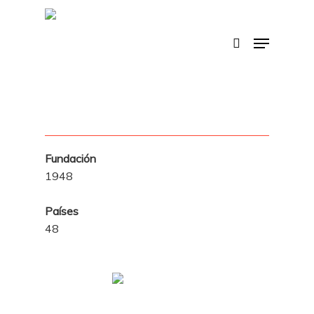
Skip
to
search
Menu
main
content
Fundación
1948
Países
48