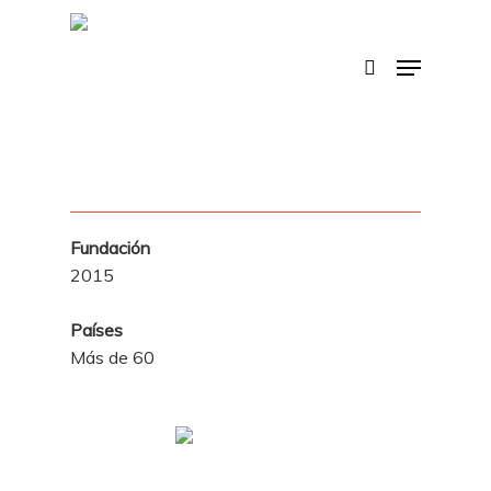
Skip
to
search
Menu
main
content
Fundación
2015
Países
Más de 60