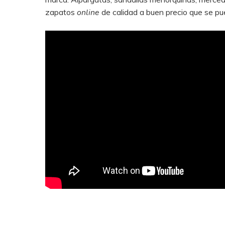
zapatos
online
de calidad a buen precio que se p