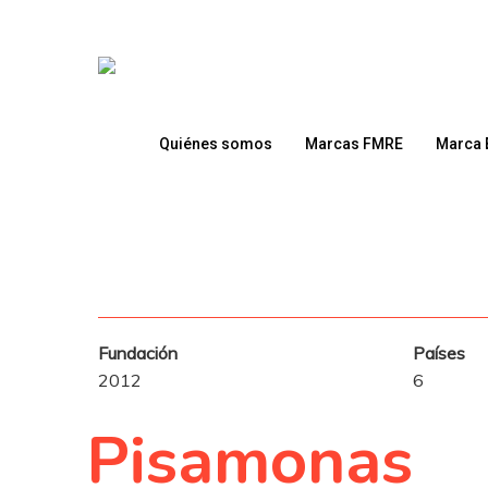
Skip
to
main
content
Quiénes somos
Marcas FMRE
Marca 
Fundación
Países
2012
6
Presione enter para buscar o ESC para cerrar
Pisamonas