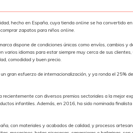
lidad, hecho en España, cuya tienda
online
se ha convertido en
a comprar zapatos para niños
online
.
la marca dispone de condiciones únicas como envíos, cambios y d
en varios idiomas para estar siempre muy cerca de sus clientes, 
idad, comodidad y buen precio.
 un gran esfuerzo de internacionalización, y ya ronda el 25% de
a recientemente con diversos premios sectoriales a la mejor expa
ductos infantiles. Además, en 2016, ha sido nominada finalista
aña, con materiales y acabados de calidad, y procesos artesana
tas, mocasines, botas pisacacas, cangrejeras o bailarinas, son 