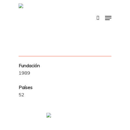
Skip
to
search
Menu
main
content
Fundación
1989
Países
52