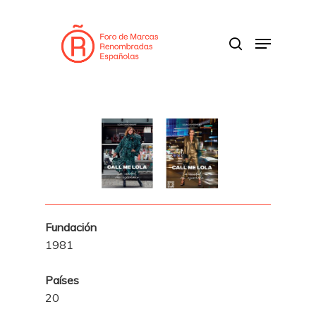
Skip
to
search
Menu
main
content
Fundación
1981
Países
20