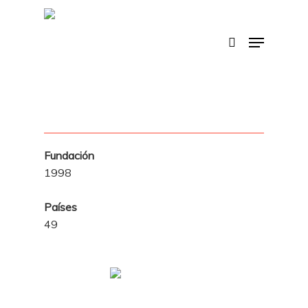
Skip
to
search
Menu
main
content
Fundación
1998
Países
49