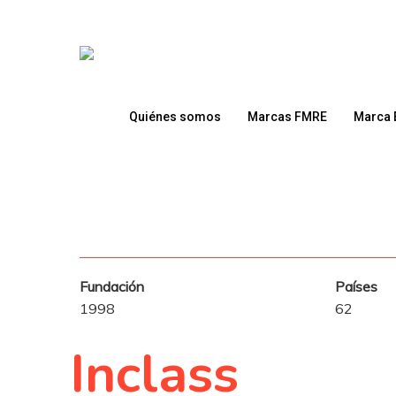
Skip
to
main
content
Quiénes somos
Marcas FMRE
Marca 
Presione enter para buscar o ESC para cerrar
Fundación
Países
1998
62
Inclass