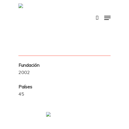
Skip
to
search
Menu
main
content
Fundación
2002
Países
45