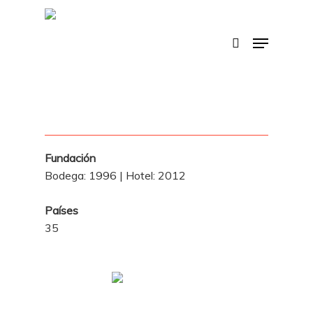
Skip
to
search
Menu
main
content
Fundación
Bodega: 1996 | Hotel: 2012
Países
35