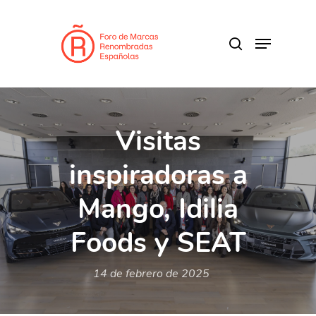
Skip
to
search
Menu
main
Close
content
Menu
Visitas
inspiradoras a
Mango, Idilia
Foods y SEAT
14 de febrero de 2025