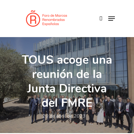
Skip
to
search
Menu
main
content
TOUS acoge una
reunión de la
Junta Directiva
del FMRE
20 de abril de 2023