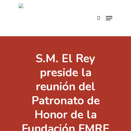
Skip
to
search
Menu
main
content
S.M. El Rey
preside la
reunión del
Patronato de
Honor de la
Fundación FMRE