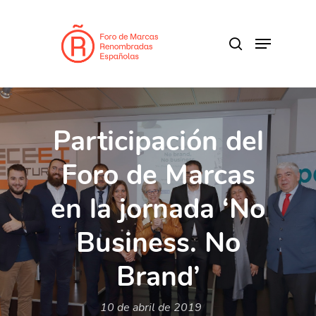
Skip
to
search
Menu
main
Close
content
Menu
Participación del
Foro de Marcas
en la jornada ‘No
Business. No
Brand’
10 de abril de 2019