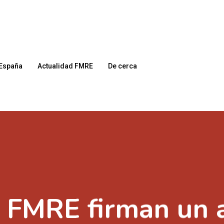
España
Actualidad FMRE
De cerca
l FMRE firman un 