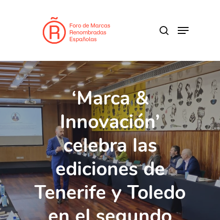
Skip
to
search
Menu
main
Close
content
Menu
‘Marca &
Innovación’
celebra las
ediciones de
Tenerife y Toledo
en el segundo