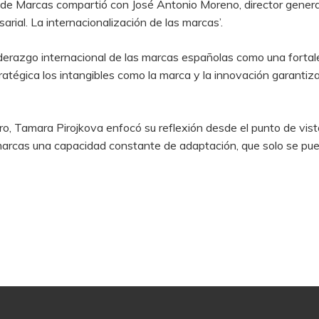
ro de Marcas compartió con José Antonio Moreno, director gen
rial. La internacionalización de las marcas’.
derazgo internacional de las marcas españolas como una fortale
tégica los intangibles como la marca y la innovación garantiza
uro, Tamara Pirojkova enfocó su reflexión desde el punto de vis
s marcas una capacidad constante de adaptación, que solo se pued