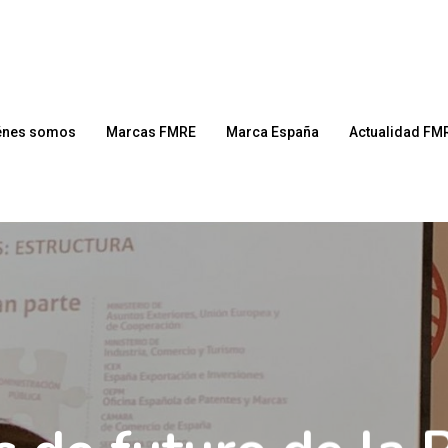
énes somos
Marcas FMRE
Marca España
Actualidad FM