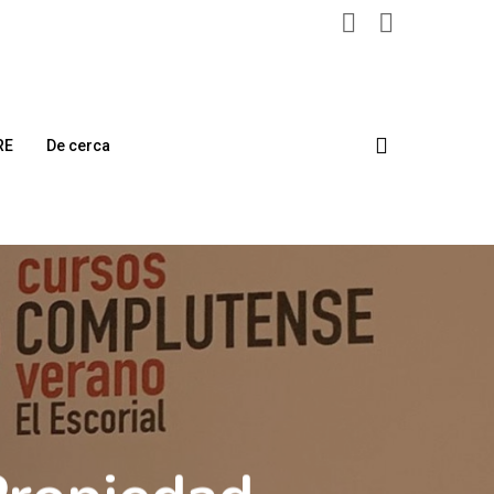
search
RE
De cerca