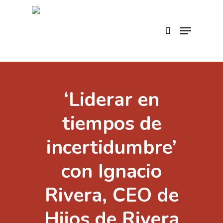
Skip
to
search
Menu
main
content
‘Liderar en
tiempos de
incertidumbre’
con Ignacio
Rivera, CEO de
Hijos de Rivera