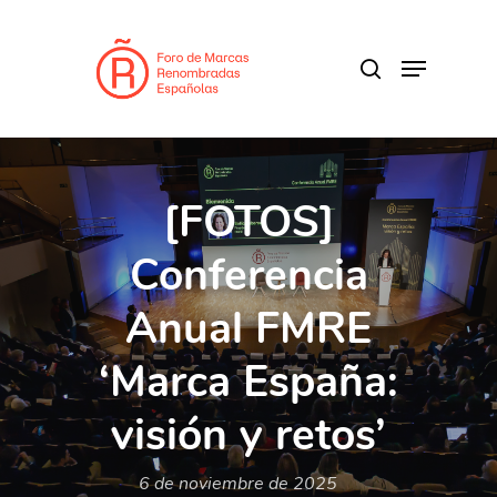
Skip
to
search
Menu
main
content
[FOTOS]
Conferencia
Anual FMRE
‘Marca España:
visión y retos’
6 de noviembre de 2025