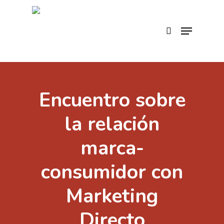
Skip
to
search
Menu
main
content
Encuentro sobre
la relación
marca-
consumidor con
Marketing
Directo