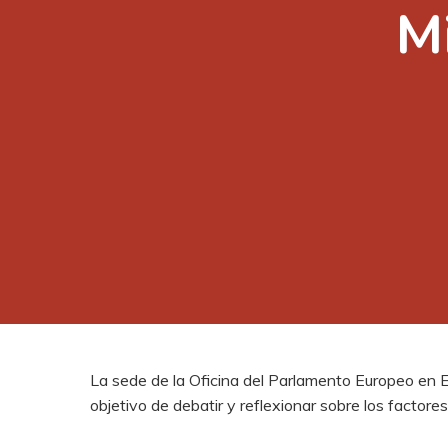
M
Presione enter para buscar o ESC para cerrar
La sede de la Oficina del Parlamento Europeo en Es
objetivo de debatir y reflexionar sobre los factor