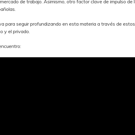
mercado de trabajo. Asimismo, otro factor clave de impulso de 
pañolas.
va para seguir profundizando en esta materia a través de estos 
o y el privado.
encuentro: