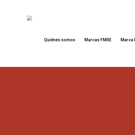
Skip
to
main
content
Quiénes somos
Marcas FMRE
Marca 