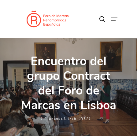
Skip
to
search
Menu
main
content
Encuentro del
grupo Contract
del Foro de
Marcas en Lisboa
14 de octubre de 2021