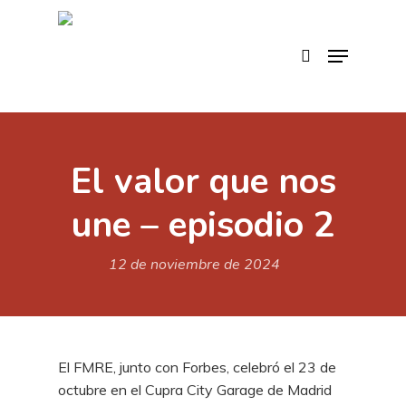
Skip
to
search
Menu
main
content
El valor que nos
une – episodio 2
12 de noviembre de 2024
El FMRE, junto con Forbes, celebró el 23 de
octubre en el Cupra City Garage de Madrid