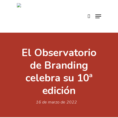
Skip
to
search
Menu
main
content
El Observatorio
de Branding
celebra su 10ª
edición
16 de marzo de 2022