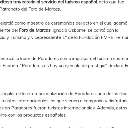
tosa trayectoria al servicio del turismo español
, acto que fue
e Patronato del Foro de Marcas.
, ejerció como maestro de ceremonias del acto en el que, ademá
idente del
Foro de Marcas
, Ignacio Osborne, se contó con la
ercio y Turismo y vicepresidente 1º de la Fundación FMRE, Fern
destacó la labor de Paradores como impulsor del turismo sostenib
e España. “Paradores es hoy un ejemplo de prestigio”, declaró
F
singular de la internacionalización de Paradores, uno de los úni
turistas internacionales los que vienen a comprarlo y disfrutarl
s en Paradores fueron turistas internacionales. Además, estos
 sino con los productos españoles.