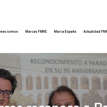
énes somos
Marcas FMRE
Marca España
Actualidad FM