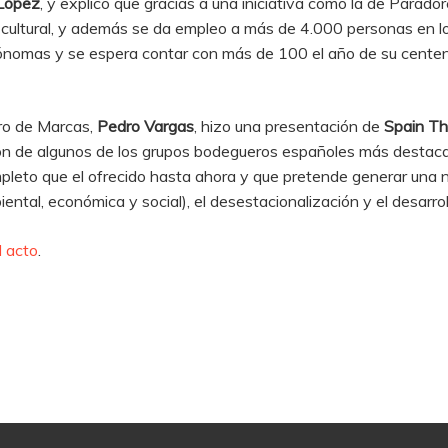
López
, y explicó que gracias a una iniciativa como la de Parad
y cultural, y además se da empleo a más de 4.000 personas en l
nomas y se espera contar con más de 100 el año de su centen
oro de Marcas,
Pedro Vargas
, hizo una presentación de
Spain Th
unión de algunos de los grupos bodegueros españoles más desta
pleto que el ofrecido hasta ahora y que pretende generar una n
ental, económica y social), el desestacionalización y el desarroll
l acto
.