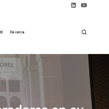
search
RE
De cerca