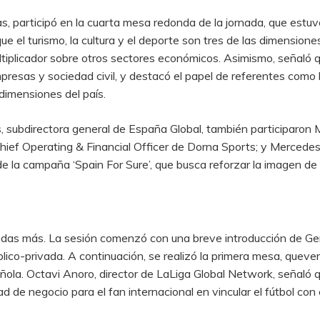
cas, participó en la cuarta mesa redonda de la jornada, que est
que el turismo, la cultura y el deporte son tres de las dimension
ltiplicador sobre otros sectores económicos. Asimismo, señaló q
mpresas y sociedad civil, y destacó el papel de referentes co
dimensiones del país.
 subdirectora general de España Global, también participaron 
hief Operating & Financial Officer de Dorna Sports; y Mercede
 de la campaña ‘Spain For Sure’, que busca reforzar la imagen 
ondas más. La sesión comenzó con una breve introducción de G
lico-privada. A continuación, se realizó la primera mesa, quever
la. Octavi Anoro, director de LaLiga Global Network, señaló q
 de negocio para el fan internacional en vincular el fútbol con e