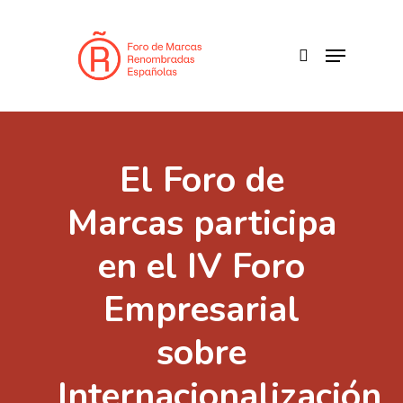
Skip
to
search
Menu
main
content
El Foro de
Marcas participa
en el IV Foro
Empresarial
sobre
Internacionalización