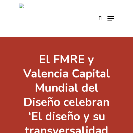
Skip
to
search
Menu
main
content
El FMRE y
Valencia Capital
Mundial del
Diseño celebran
‘El diseño y su
transversalidad