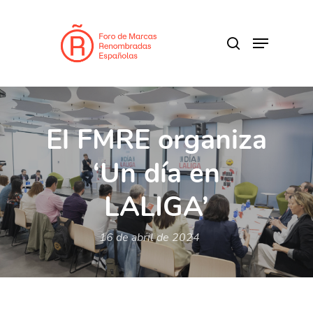
Skip
to
search
Menu
main
content
El FMRE organiza
‘Un día en
LALIGA’
16 de abril de 2024