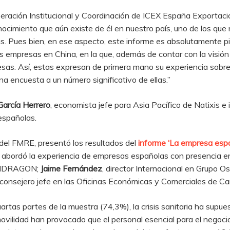
peración Institucional y Coordinación de ICEX España Exportaci
nocimiento que aún existe de él en nuestro país, uno de los que 
ías. Pues bien, en ese aspecto, este informe es absolutamente p
 empresas en China, en la que, además de contar con la visión 
sas. Así, estas expresan de primera mano su experiencia sobre e
una encuesta a un número significativo de ellas.”
 García Herrero
, economista jefe para Asia Pacífico de Natixis e 
españolas.
 del FMRE, presentó los resultados del
informe ‘La empresa espa
e abordó la experiencia de empresas españolas con presencia en
MONDRAGON;
Jaime Fernández
, director Internacional en Grupo O
xconsejero jefe en las Oficinas Económicas y Comerciales de Ca
uartas partes de la muestra (74,3%), la crisis sanitaria ha supu
 movilidad han provocado que el personal esencial para el negoci