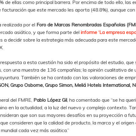
% de ellas como principal barrera. Por encima de todo ello, la
e facturación que este mercado les aporta (48.8%), aunque con
 realizada por el
Foro de Marcas Renombradas Españolas (FM
cado asiático, y que forma parte del
informe ‘La empresa españ
 a decidir sobre la estrategia más adecuada para este mercado 
X.
spuesta a esta cuestión ha sido el propósito del estudio, que 
, con una muestra de 136 compañías; la opinión cualitativa de 
e coyuntura. También se ha contado con las valoraciones de emp
 Grupo Osborne, Grupo Simon, Meliá Hotels International, Na
eneral del FMRE,
Pablo López Gil
, ha comentado que “se ha queri
ino en la actualidad, a la luz del nuevo y complejo contexto. T
consideran que son sus mayores desafíos en su proyección a fut
 que consideren que la calidad de producto, la marca y el orige
mundial cada vez más asiática.”