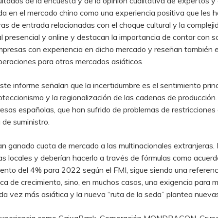
ltados de la encuesta y de la opinión cualitativa de expertos y
da en el mercado chino como una experiencia positiva que les h
as de entrada relacionadas con el choque cultural y la complejid
 presencial y online y destacan la importancia de contar con soc
mpresas con experiencia en dicho mercado y reseñan también el 
eraciones para otros mercados asiáticos.
te informe señalan que la incertidumbre es el sentimiento princ
oteccionismo y la regionalización de las cadenas de producción
esas españolas, que han sufrido de problemas de restricciones 
 de suministro.
han ganado cuota de mercado a las multinacionales extranjeras.
 locales y deberían hacerlo a través de fórmulas como acuerdo
iento del 4% para 2022 según el FMI, sigue siendo una referenc
ca de crecimiento, sino, en muchos casos, una exigencia para m
ada vez más asiática y la nueva “ruta de la seda” plantea nueva