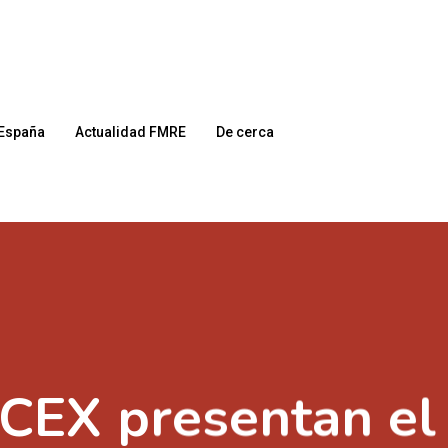
España
Actualidad FMRE
De cerca
ICEX presentan el 