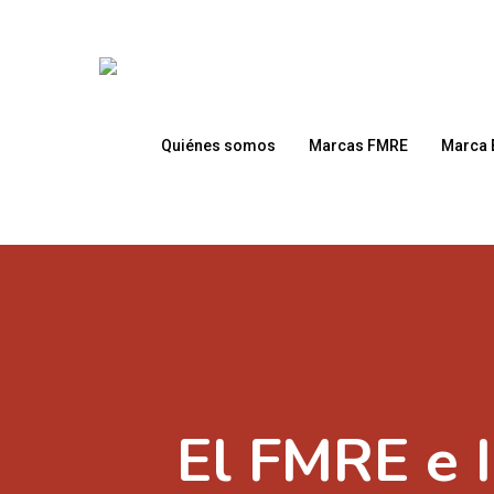
Skip
to
main
content
Quiénes somos
Marcas FMRE
Marca 
El FMRE e 