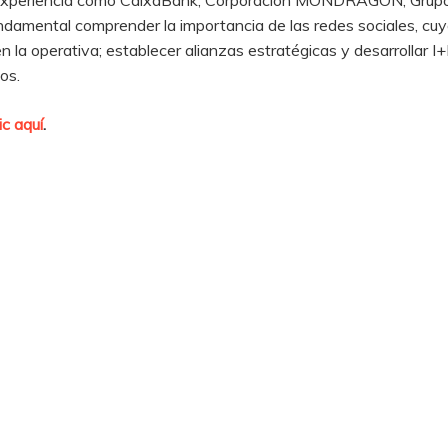
de experiencia como CaixaBank, Corporación MONDRAGON, Grupo
ndamental comprender la importancia de las redes sociales, cuyo 
a en la operativa; establecer alianzas estratégicas y desarrolla
os.
lic aquí
.