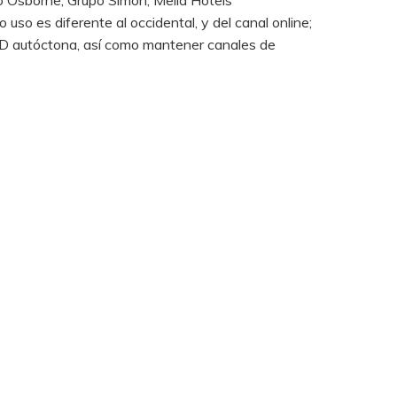
 Osborne, Grupo Simon, Meliá Hotels
uso es diferente al occidental, y del canal online;
r I+D autóctona, así como mantener canales de