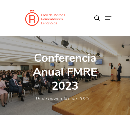
Skip
to
search
Menu
main
Close
content
Menu
Conferencia
Anual FMRE
2023
15 de noviembre de 2023