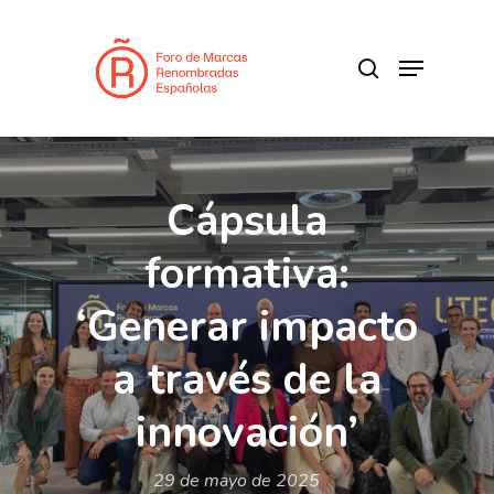
Skip
to
search
Menu
main
content
Cápsula
formativa:
‘Generar impacto
a través de la
innovación’
29 de mayo de 2025