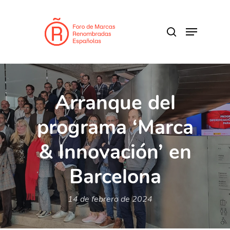
Skip
to
search
Menu
main
Close
content
Menu
Arranque del
programa ‘Marca
& Innovación’ en
Barcelona
14 de febrero de 2024