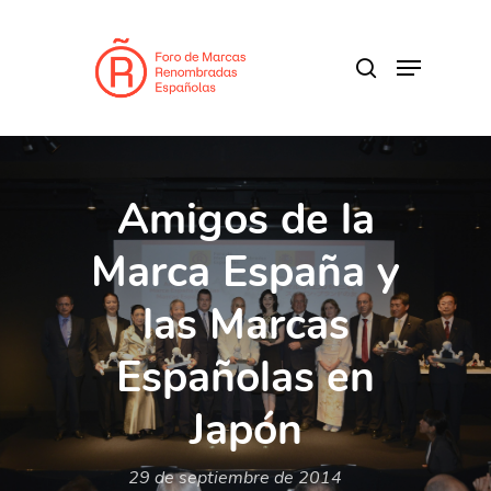
Skip
to
search
Menu
main
content
Amigos de la
Marca España y
las Marcas
Españolas en
Japón
29 de septiembre de 2014