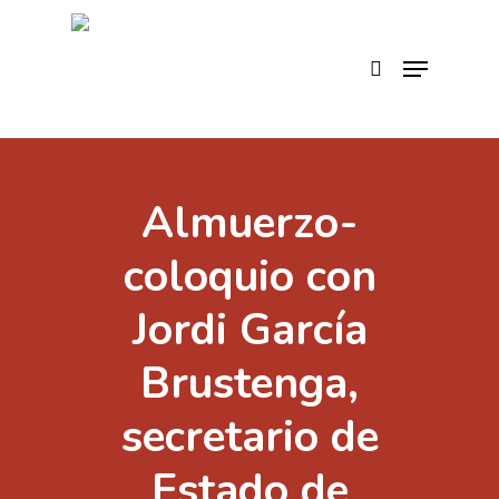
Skip
to
search
Menu
main
content
Almuerzo-
coloquio con
Jordi García
Brustenga,
secretario de
Estado de