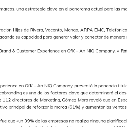
e marcas, una estrategia clave en el panorama actual para las 
ación Hijos de Rivera, Vocento, Mango, ARPA EMC, Telefónica 
tacando su capacidad para generar valor y conectar de manera
 Brand & Customer Experience en GfK – An NIQ Company, y
Ra
erience en GfK – An NIQ Company, presentó la ponencia titulada
 cobranding es uno de los factores clave que determinará el desa
l de 112 directores de Marketing, Gómez Mora reveló que en Es
tivo principal de reforzar la marca (61%) y aumentar las venta
e que «un 39% de las empresas no realiza ninguna planificación,