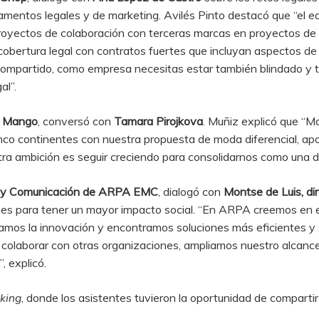
mentos legales y de marketing. Avilés Pinto destacó que “el eq
oyectos de colaboración con terceras marcas en proyectos d
cobertura legal con contratos fuertes que incluyan aspectos de
ompartido, como empresa necesitas estar también blindado y tr
al”.
 Mango
, conversó con
Tamara Pirojkova
. Muñiz explicó que “M
co continentes con nuestra propuesta de moda diferencial, apos
tra ambición es seguir creciendo para consolidarnos como una 
ng y Comunicación de ARPA EMC
, dialogó con
Montse de Luis, d
ones para tener un mayor impacto social. “En ARPA creemos en el
amos la innovación y encontramos soluciones más eficientes y s
 Al colaborar con otras organizaciones, ampliamos nuestro alcan
, explicó.
king
, donde los asistentes tuvieron la oportunidad de compartir