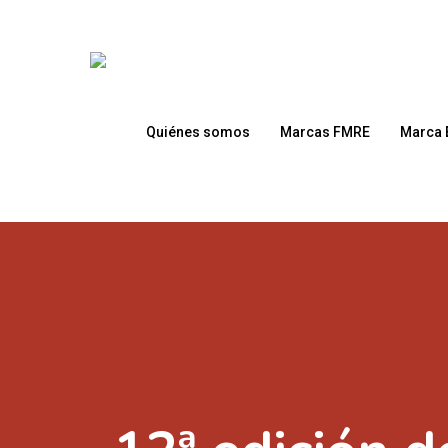
Skip
to
main
content
Quiénes somos
Marcas FMRE
Marca 