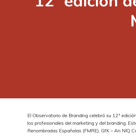
12ª edición 
Presione enter para buscar o ESC para cerrar
El Observatorio de Branding celebró su 12ª edició
los profesionales del marketing y del branding. 
Renombradas Españolas (FMRE), GfK – An NIQ C