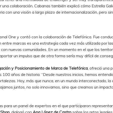
iar una colaboración. Cabanas también explicó cómo Estrella Gali
a con una visión a largo plazo de internacionalización, pero sin
gonal One y contó con la colaboración de Telefónica. Fue condu
n entre marcas es una estrategia cada vez más utilizada por las
ar con nuevas comunidades. En un momento en el que los territori
ortar un impulso que de otra forma sería muy difícil de consegui
gación y Posicionamiento de Marca de Telefónica
, ofreció una 
us 100 años de historia. “Desde nuestros inicios, hemos entend
r fortalezas. Hoy, más que nunca, en un mundo interconectado, la
abajamos juntos, no solo innovamos, sino que creamos un impacto
tas para un panel de expertos en el que participaron represen
a Shop
, dialogó con
Ana López de Castro
sobre los retos legale