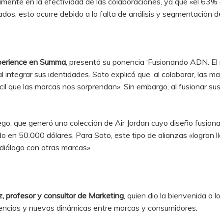
amente en la efectividad de las colaboraciones, ya que «el 63%
os, esto ocurre debido a la falta de análisis y segmentación de
xperience en Summa
, presentó su ponencia ‘Fusionando ADN. El n
 integrar sus identidades. Soto explicó que, al colaborar, las 
il que las marcas nos sorprendan». Sin embargo, al fusionar sus 
go, que generó una colección de Air Jordan cuyo diseño fusiona
o en 50.000 dólares. Para Soto, este tipo de alianzas «logran l
diálogo con otras marcas».
, profesor y consultor de Marketing
, quien dio la bienvenida a
ndencias y nuevas dinámicas entre marcas y consumidores.