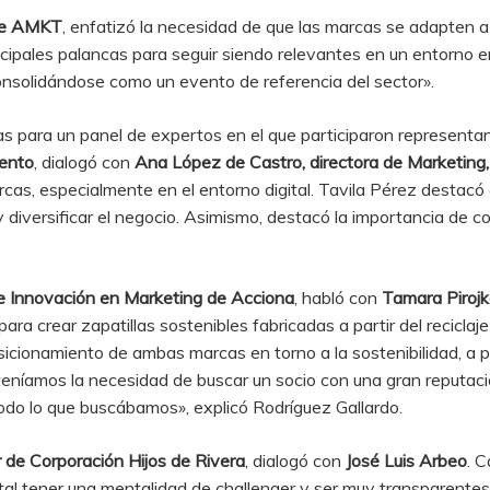
 de AMKT
, enfatizó la necesidad de que las marcas se adapten 
incipales palancas para seguir siendo relevantes en un entorn
onsolidándose como un evento de referencia del sector».
tas para un panel de expertos en el que participaron represen
cento
, dialogó con
Ana López de Castro, directora de Marketing
cas, especialmente en el entorno digital. Tavila Pérez destacó 
iversificar el negocio. Asimismo, destacó la importancia de co
de Innovación en Marketing de Acciona
, habló con
Tamara Pirojk
ra crear zapatillas sostenibles fabricadas a partir del reciclaje
osicionamiento de ambas marcas en torno a la sostenibilidad, a p
eníamos la necesidad de buscar un socio con una gran reputació
 todo lo que buscábamos», explicó Rodríguez Gallardo.
 de Corporación Hijos de Rivera
, dialogó con
José Luis Arbeo
. 
al tener una mentalidad de challenger y ser muy transparentes»