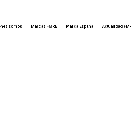
énes somos
Marcas FMRE
Marca España
Actualidad FM